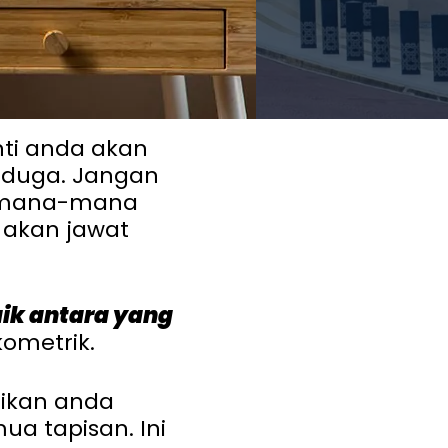
nti anda akan
uduga. Jangan
a mana-mana
 akan jawat
ik antara yang
kometrik.
tikan anda
a tapisan. Ini