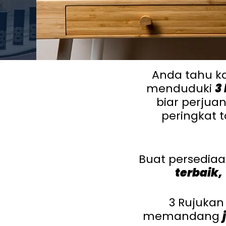
Anda tahu ka
menduduki
3
biar perju
peringkat 
Buat persediaa
terbaik
,
3 Rujukan
memandang