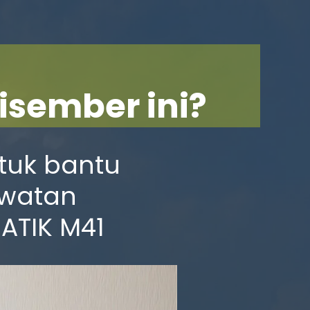
isember ini?
tuk bantu
awatan
ATIK M41