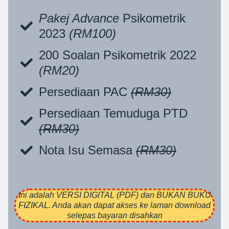
Pakej Advance
Psikometrik
2023
(RM100)
200 Soalan Psikometrik 2022
(RM20)
Persediaan PAC
(RM30)
Persediaan Temuduga PTD
(RM30)
Nota Isu Semasa
(RM30)
Ini adalah VERSI DIGITAL (PDF) dan BUKAN BUKU
FIZIKAL. Anda akan dapat akses ke laman download
selepas bayaran disahkan