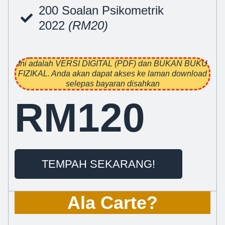
200 Soalan Psikometrik
2022
(RM20)
Ini adalah VERSI DIGITAL (PDF) dan BUKAN BUKU
FIZIKAL. Anda akan dapat akses ke laman download
selepas bayaran disahkan
RM120
TEMPAH SEKARANG!
Ala Carte?